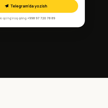
Telegram'da yozish
ki qo‘ng‘iroq qiling
+998 97 720 78 89