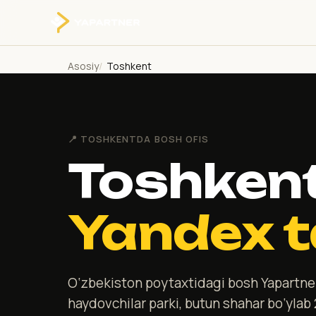
Asosiy
Toshkent
📍 TOSHKENTDA BOSH OFIS
Toshken
Yandex t
O‘zbekiston poytaxtidagi bosh Yapartner 
haydovchilar parki, butun shahar bo‘ylab