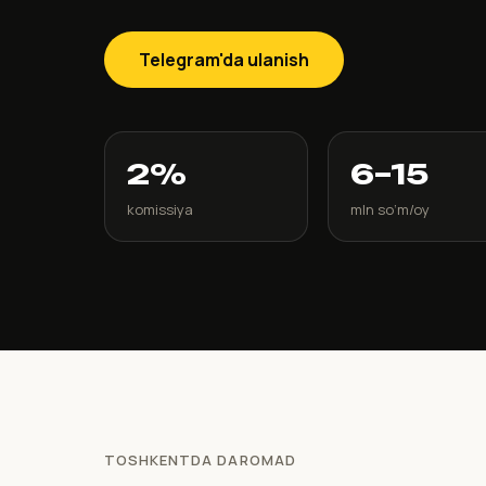
Telegram'da ulanish
2%
6–15
komissiya
mln so‘m/oy
TOSHKENTDA DAROMAD