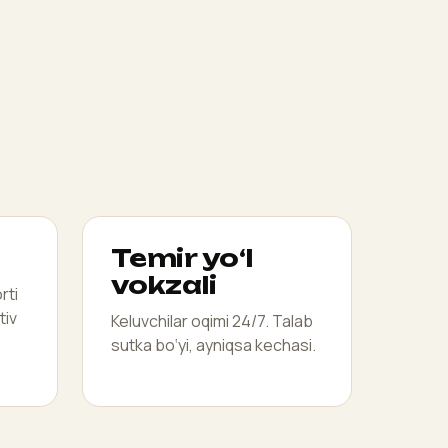
Temir yo‘l
vokzali
rti
tiv
Keluvchilar oqimi 24/7. Talab
sutka bo‘yi, ayniqsa kechasi.