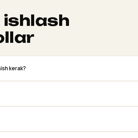
 ishlash
llar
ish kerak?