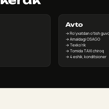
Avto
→ Ro‘yxatdan o‘tish gu
→ Amaldagi OSAGO
→ Texko‘rik
→ Tomida TAXI chiroq
→ 4 eshik, konditsioner