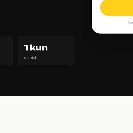
yo
1 kun
ulanish