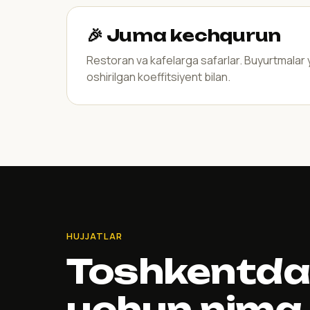
🎉 Juma kechqurun
Restoran va kafelarga safarlar. Buyurtmalar
oshirilgan koeffitsiyent bilan.
HUJJATLAR
Toshkentda
uchun nima