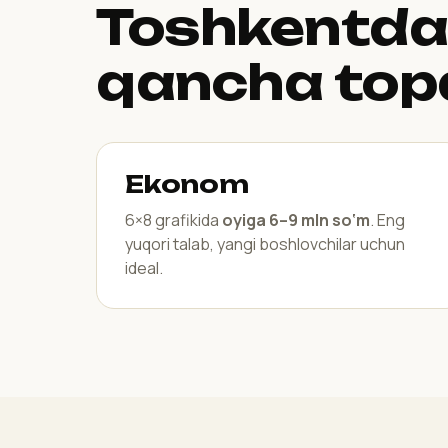
Toshkentda
qancha top
Ekonom
6×8 grafikida
oyiga 6–9 mln so‘m
. Eng
yuqori talab, yangi boshlovchilar uchun
ideal.