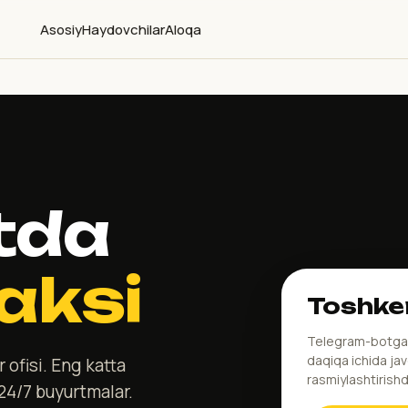
Asosiy
Haydovchilar
Aloqa
tda
aksi
Toshke
Telegram-botg
daqiqa ichida jav
ofisi. Eng katta
rasmiylashtirish
 24/7 buyurtmalar.