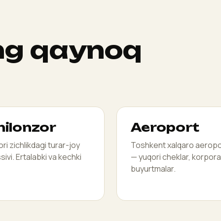
ng qaynoq
hilonzor
Aeroport
ri zichlikdagi turar-joy
Toshkent xalqaro aeropo
ivi. Ertalabki va kechki
— yuqori cheklar, korpora
buyurtmalar.