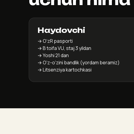
Haydovchi
→ O‘zR pasporti
→ B toifa VU, staj 3 yildan
→ Yoshi 21 dan
→ O‘z-o‘zini bandlik (yordam beramiz)
→ Litsenziya kartochkasi