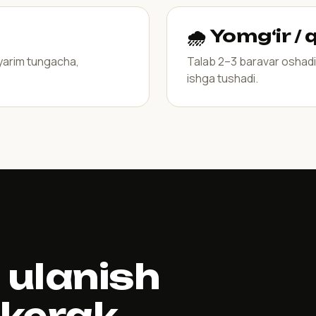
🌧 Yomg‘ir /
 yarim tungacha,
Talab 2–3 baravar oshadi.
ishga tushadi.
 ulanish
 kerak