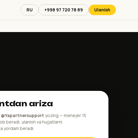
RU
+998 97 720 78 89
Ulanish
ntdan ariza
a
@Yapartnersupport
yozing — menejer 15
ob beradi, ulanish va hujjatlarni
da yordam beradi.