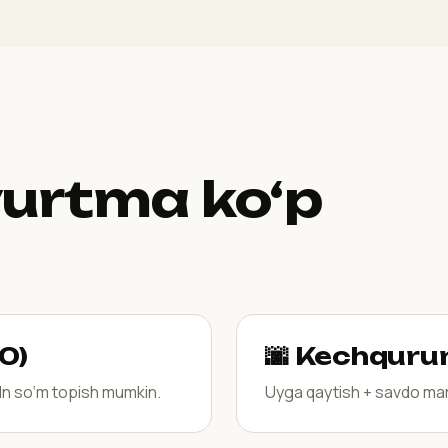
urtma ko‘p
0)
🌆 Kechquru
mln so‘m topish mumkin.
Uyga qaytish + savdo mark