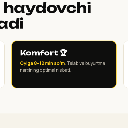
 haydovchi
adi
Komfort 🏆
Oyiga 8–12 mln so‘m
. Talab va buyurtma
narxining optimal nisbati.