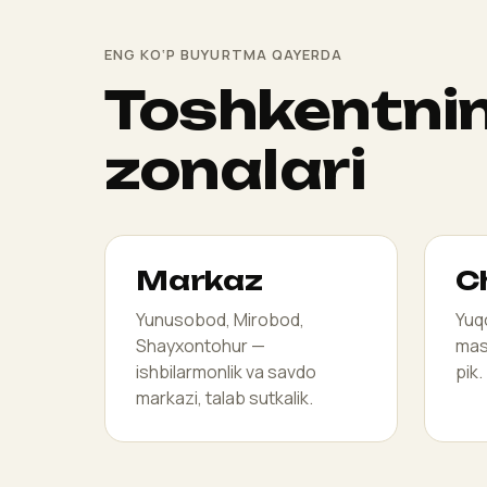
ENG KO‘P BUYURTMA QAYERDA
Toshkentni
zonalari
Markaz
C
Yunusobod, Mirobod,
Yuqo
Shayxontohur —
mass
ishbilarmonlik va savdo
pik.
markazi, talab sutkalik.