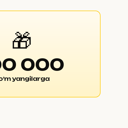
🎁
00 000
o‘m yangilarga