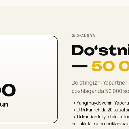
🤝 2-AKSIYA
Do‘stni
—
50 
Do‘stingizni Yapartner g
00
boshlaganda 50 000 so
→ Yangi haydovchini Yapartne
hun
→ U 14 kun ichida 20 ta safar
→ 14 kundan keyin taklif qil
→ Takliflar soni cheklanma