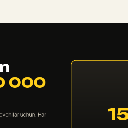
un
0 000
1
ovchilar uchun. Har