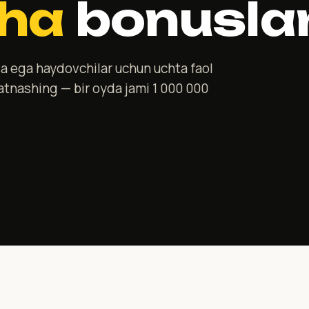
ha
bonusla
ga ega haydovchilar uchun uchta faol
atnashing — bir oyda jami 1 000 000