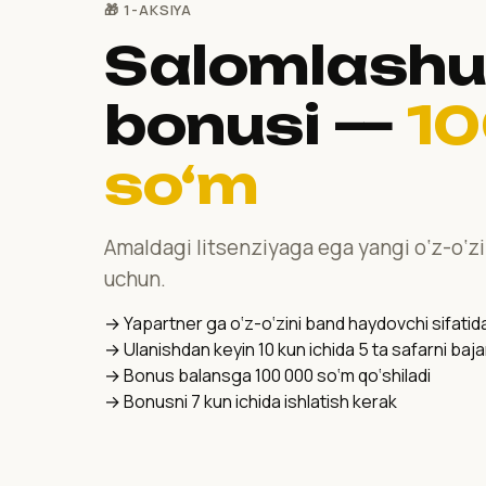
🎁 1-AKSIYA
Salomlash
bonusi —
10
so‘m
Amaldagi litsenziyaga ega yangi o‘z-o‘z
uchun.
→ Yapartner ga o‘z-o‘zini band haydovchi sifatid
→ Ulanishdan keyin 10 kun ichida 5 ta safarni baja
→ Bonus balansga 100 000 so‘m qo‘shiladi
→ Bonusni 7 kun ichida ishlatish kerak