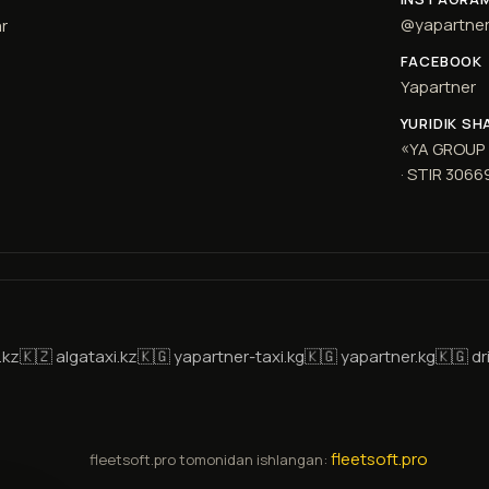
@yapartne
r
FACEBOOK
Yapartner
YURIDIK SH
«YA GROUP
· STIR 306
.kz
🇰🇿 algataxi.kz
🇰🇬 yapartner-taxi.kg
🇰🇬 yapartner.kg
🇰🇬 dr
fleetsoft.pro
fleetsoft.pro tomonidan ishlangan: