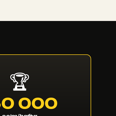
🏆
50 000