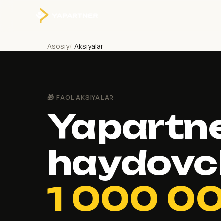
Asosiy
Aksiyalar
🎁 FAOL AKSIYALAR
Yapartn
haydovch
1 000 0