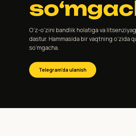
so‘mgac
O‘z-o‘zini bandlik holatiga va litsenziya
dastur. Hammasida bir vaqtning o‘zida q
so‘mgacha.
Telegram'da ulanish