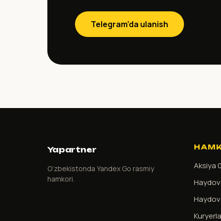
Telegram'da ulanish
HAMK
Yapartner
Aksiya 
O‘zbekistonda Yandex Go rasmiy
hamkori.
Haydovc
Haydovc
Kuryerla