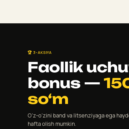
🏆 3-AKSIYA
Faollik uch
bonus —
15
so‘m
O‘z-o‘zini band va litsenziyaga ega hayd
hafta olish mumkin.