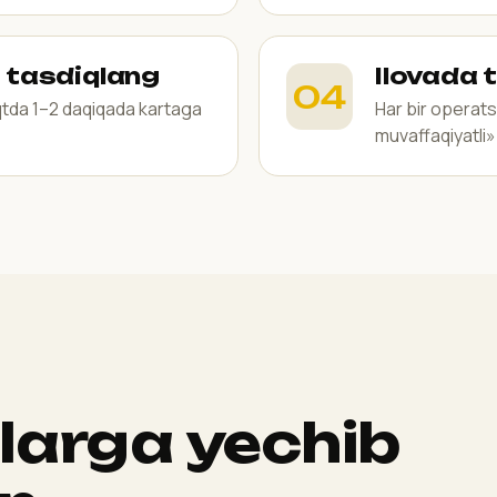
a tasdiqlang
Ilovada t
qtda 1–2 daqiqada kartaga
Har bir operats
muvaffaqiyatli» 
larga yechib