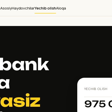
Asosiy
Haydovchilar
Yechib olish
Aloqa
 bank
a
YECHIB OLISH
asiz
975 