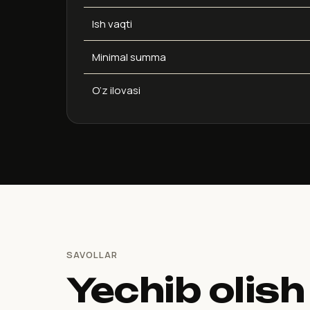
Ish vaqti
Minimal summa
O‘z ilovasi
SAVOLLAR
Yechib olish