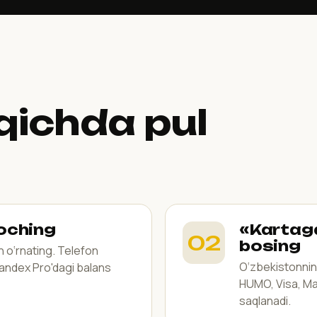
qichda pul
 oching
«Kartaga
bosing
n o‘rnating. Telefon
O‘zbekistonning
 Yandex Pro'dagi balans
HUMO, Visa, Ma
saqlanadi.