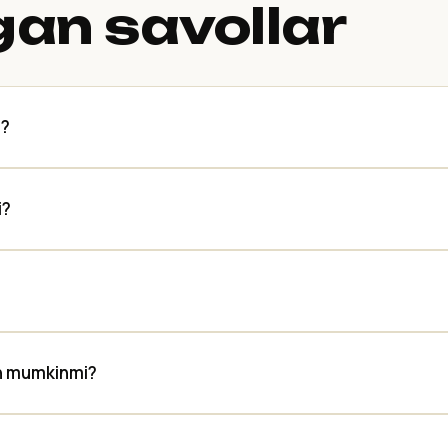
gan savollar
n?
i?
h mumkinmi?