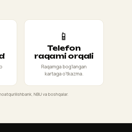
📱
Telefon
d
raqami orqali
ro
Raqamga bog‘langan
kartaga o‘tkazma.
anoatqurilishbank, NBU va boshqalar.