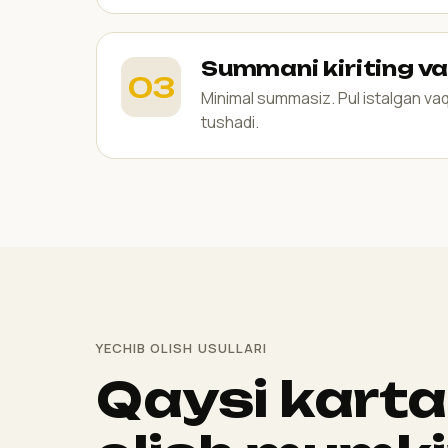
Summani kiriting v
Minimal summasiz. Pul istalgan va
tushadi.
YECHIB OLISH USULLARI
Qaysi karta