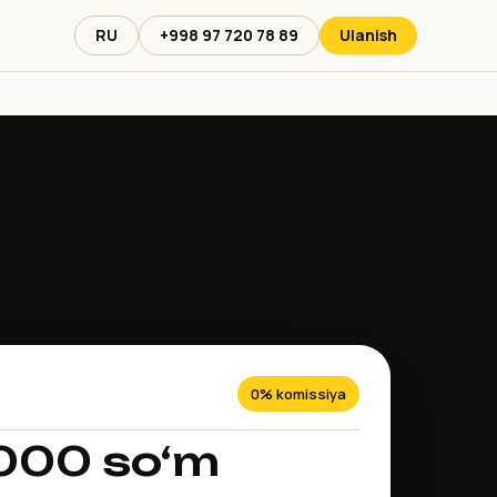
RU
+998 97 720 78 89
Ulanish
0% komissiya
000 so‘m