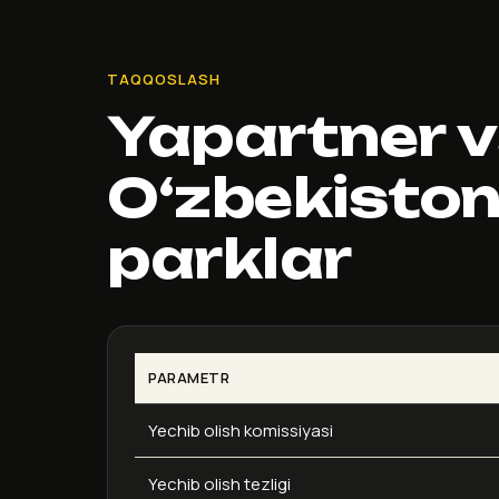
TAQQOSLASH
Yapartner 
O‘zbekisto
parklar
PARAMETR
Yechib olish komissiyasi
Yechib olish tezligi