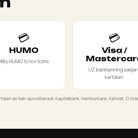
in
💳
💳
HUMO
Visa /
Mastercar
illiy HUMO to‘lov tizimi.
UZ banklarining xalqa
kartalari.
talari qo‘llab-quvvatlanadi: Kapitalbank, Hamkorbank, Kafolat, O‘zs