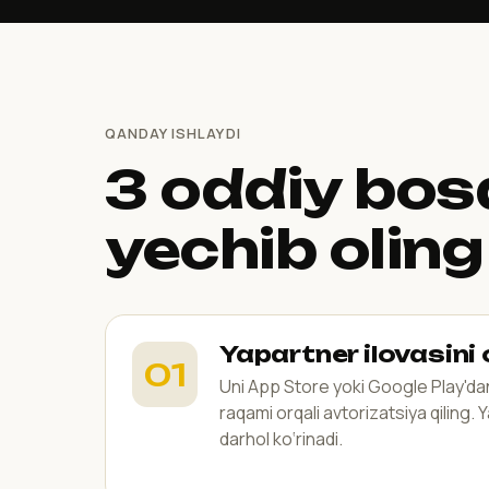
QANDAY ISHLAYDI
3 oddiy bos
yechib oling
Yapartner ilovasini
Uni App Store yoki Google Play'da
raqami orqali avtorizatsiya qiling.
darhol ko‘rinadi.