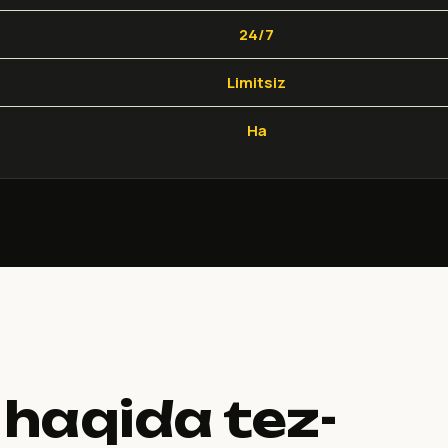
24/7
Limitsiz
Ha
 haqida tez-