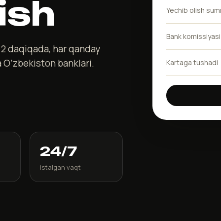
ish
Yechib olish su
Bank komissiyasi
a 2 daqiqada, har qanday
 O‘zbekiston banklari.
Kartaga tushadi
24/7
istalgan vaqt