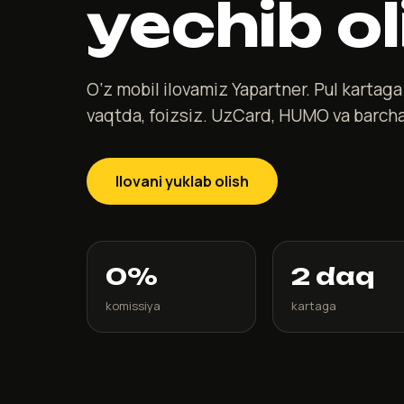
yechib ol
O‘z mobil ilovamiz Yapartner. Pul kartag
vaqtda, foizsiz. UzCard, HUMO va barcha
Ilovani yuklab olish
0%
2 daq
komissiya
kartaga