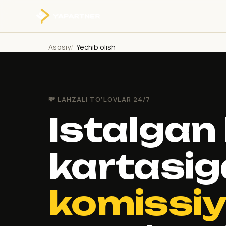
Asosiy
Yechib olish
💸 LAHZALI TO‘LOVLAR 24/7
Istalgan
kartasig
komissiy