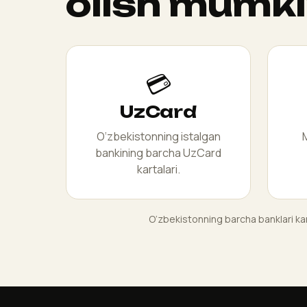
olish mumk
💳
UzCard
O‘zbekistonning istalgan
M
bankining barcha UzCard
kartalari.
O‘zbekistonning barcha banklari kar